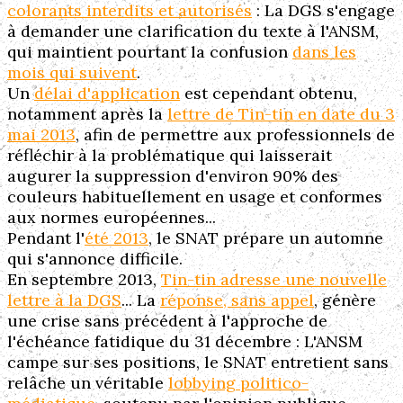
colorants interdits et autorisés
: La DGS s'engage
à demander une clarification du texte à l'ANSM,
qui maintient pourtant la confusion
dans les
mois qui suivent
.
Un
délai d'application
est cependant obtenu,
notamment après la
lettre de Tin-tin en date du 3
mai 2013
, afin de permettre aux professionnels de
réfléchir à la problématique qui laisserait
augurer la suppression d'environ 90% des
couleurs habituellement en usage et conformes
aux normes européennes...
Pendant l'
été 2013
, le SNAT prépare un automne
qui s'annonce difficile.
En septembre 2013,
Tin-tin adresse une nouvelle
lettre à la DGS
... La
réponse, sans appel
, génère
une crise sans précédent à l'approche de
l'échéance fatidique du 31 décembre : L'ANSM
campe sur ses positions, le SNAT entretient sans
relâche un véritable
lobbying politico-