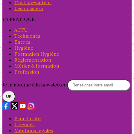
L'artiste-auteur
Les dossiers
LA PRATIQUE
ACTU
Techniques
Encres
Hygiène
Formation Hygiène
Règlementation
Métier & formation
Profession
Je m'abonne à la newsletter
OK
Plan du site
Licences
Mentions légales