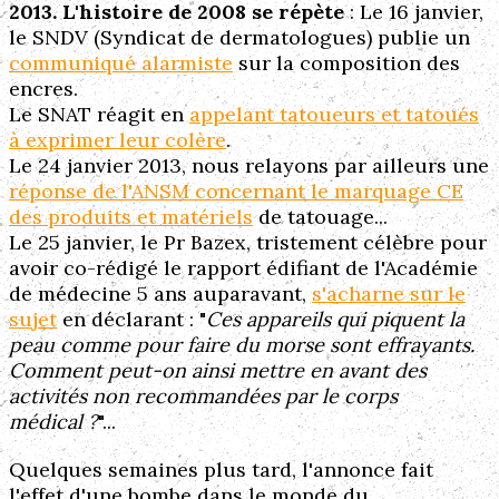
2013. L'histoire de 2008 se répète
: Le 16 janvier,
le SNDV (Syndicat de dermatologues) publie un
communiqué alarmiste
sur la composition des
encres.
Le SNAT réagit en
appelant tatoueurs et tatoués
à exprimer leur colère
.
Le 24 janvier 2013, nous relayons par ailleurs une
réponse de l'ANSM concernant le marquage CE
des produits et matériels
de tatouage...
Le 25 janvier, le Pr Bazex, tristement célèbre pour
avoir co-rédigé le rapport édifiant de l'Académie
de médecine 5 ans auparavant,
s'acharne sur le
sujet
en
déclarant : "
Ces appareils qui piquent la
peau comme pour faire du morse sont effrayants.
Comment peut-on ainsi mettre en avant des
activités non recommandées par le corps
médical ?
"...
Quelques semaines plus tard, l'annonce fait
l'effet d'une bombe dans le monde du