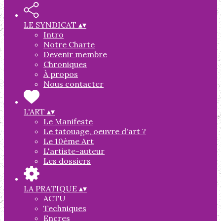
LE SYNDICAT
▴
▾
Intro
Notre Charte
Devenir membre
Chroniques
À propos
Nous contacter
L'ART
▴
▾
Le Manifeste
Le tatouage, oeuvre d'art ?
Le 10ème Art
L'artiste-auteur
Les dossiers
LA PRATIQUE
▴
▾
ACTU
Techniques
Encres