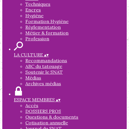
Techniques
Encres
Hygiène
Formation Hygiène
Règlementation
Métier & formation
Profession
LA CULTURE
▴
▾
Recommandations
ABC du tatouage
Soutenir le SNAT
Médias
Archives médias
ESPACE MEMBRES
▴
▾
Accès
DOSSIERS PROS
Questions & documents
Cotisation annuelle
Journal du SNAT