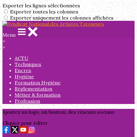
Exporter les lignes sélectionnées
Exporter toutes les colonnes
Exporter uniquement les colonnes affichées
Menu
<
>
ACTU
Techniques
Encres
Hygiène
Formation Hygiène
Règlementation
Métier & formation
Profession
Ajoutez un logo, un bouton, des réseaux sociaux
Cliquez pour éditer