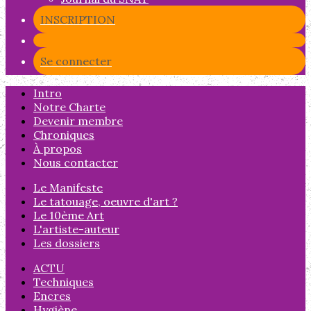
INSCRIPTION
Se connecter
Intro
Notre Charte
Devenir membre
Chroniques
À propos
Nous contacter
Le Manifeste
Le tatouage, oeuvre d'art ?
Le 10ème Art
L'artiste-auteur
Les dossiers
ACTU
Techniques
Encres
Hygiène