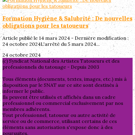
Formation Hygiène & Salubrité : De nouvelles
obligations pour les tatoueurs
Article publié le 14 mars 2024 - Dernière modification :
24 octobre 2024L'arrêté du 5 mars 2024...
24 octobre 2024
(c) Syndicat National des Artistes Tatoueurs et des
professionnels du tatouage - Depuis 2003
Tous éléments (documents, textes, images, etc.) mis à
disposition par le SNAT sur ce site sont destinés à
informer le public.
Ils peuvent être utilisés et affichés dans un cadre
professionnel ou commercial exclusivement par nos
membres adhérents.
Tout professionnel, tatoueur ou autre activité de
service ou de commerce, utilisant certains de ces
éléments sans autorisation s'expose donc à des
poursuites.